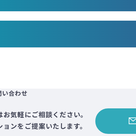
ス
チック量を削減することで、地球温暖化をもたらす原因物質
構築
問い合わせ
製品名・技術
製
P
JPP
なく、使用済みの廃プラスチックから得られたナフサ原料を
薄肉化
紙
はお気軽にご相談ください。
って
使用するフィルム自体を薄くすること
包
ションをご提案いたします。
、製
が可能となりプラスチック使用量を削
さ
E
減することが出来ます。
と