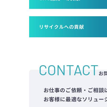
01
リサイクルへの貢献
軽量化・リデュー
使用する石油化学原料由来のプラス
01
原料転換・ループ
が出来ます。
CONTACT
お
製品名・技術
JP
石油化学原料由来ナフサ原料では
発泡
を構築します。
お仕事のご依頼・ご相談
成形体内部を発泡させることによ
お客様に最適なソリュー
使用するプラスチック量を削減し
製品名・技術
JP
品の軽量化に貢献します。